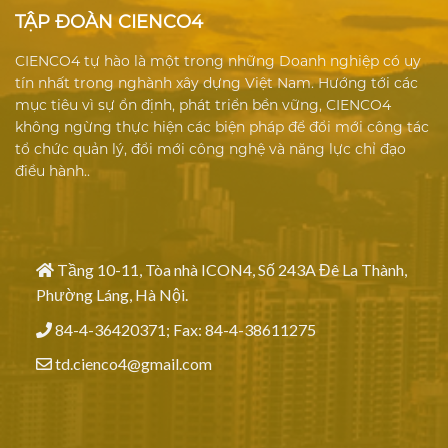
TẬP ĐOÀN CIENCO4
CIENCO4 tự hào là một trong những Doanh nghiệp có uy
tín nhất trong nghành xây dựng Việt Nam. Hướng tới các
mục tiêu vì sự ổn định, phát triển bền vững, CIENCO4
không ngừng thực hiện các biện pháp để đổi mới công tác
tổ chức quản lý, đổi mới công nghệ và năng lực chỉ đạo
điều hành..
Tầng 10-11, Tòa nhà ICON4, Số 243A Đê La Thành,
Phường Láng, Hà Nội.
84-4-36420371; Fax: 84-4-38611275
td.cienco4@gmail.com