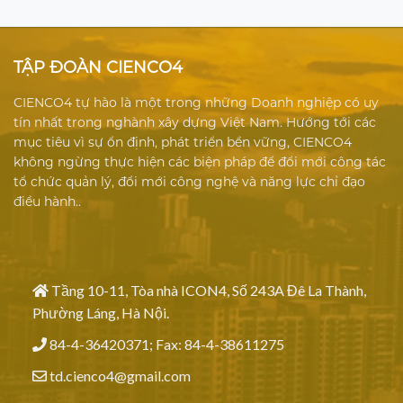
TẬP ĐOÀN CIENCO4
CIENCO4 tự hào là một trong những Doanh nghiệp có uy
tín nhất trong nghành xây dựng Việt Nam. Hướng tới các
mục tiêu vì sự ổn định, phát triển bền vững, CIENCO4
không ngừng thực hiện các biện pháp để đổi mới công tác
tổ chức quản lý, đổi mới công nghệ và năng lực chỉ đạo
điều hành..
Tầng 10-11, Tòa nhà ICON4, Số 243A Đê La Thành,
Phường Láng, Hà Nội.
84-4-36420371; Fax: 84-4-38611275
td.cienco4@gmail.com