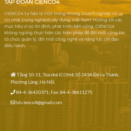
TẬP ĐOÀN CIENCO4
CIENCO4 tự hào là một trong những Doanh nghiệp có uy
tín nhất trong nghành xây dựng Việt Nam. Hướng tới các
mục tiêu vì sự ổn định, phát triển bền vững, CIENCO4
không ngừng thực hiện các biện pháp để đổi mới công tác
tổ chức quản lý, đổi mới công nghệ và năng lực chỉ đạo
điều hành..
Tầng 10-11, Tòa nhà ICON4, Số 243A Đê La Thành,
Phường Láng, Hà Nội.
84-4-36420371; Fax: 84-4-38611275
td.cienco4@gmail.com