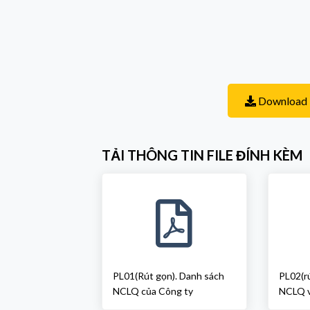
Download B
TẢI THÔNG TIN FILE ĐÍNH KÈM
PL01(Rút gọn). Danh sách
PL02(r
NCLQ của Công ty
NCLQ 