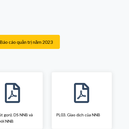
áo cáo quản trị năm 2023
út gọn). DS NNB và
PL03. Giao dịch của NNB
với NNB