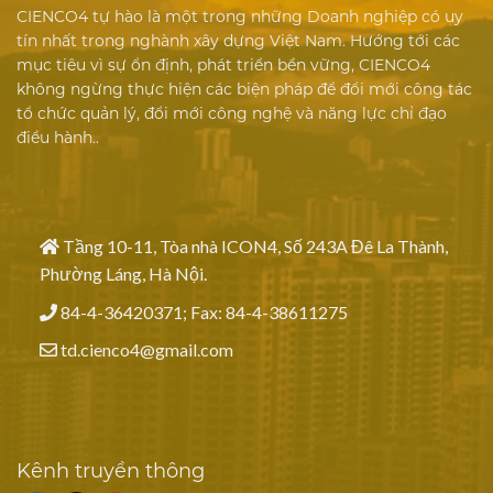
CIENCO4 tự hào là một trong những Doanh nghiệp có uy
tín nhất trong nghành xây dựng Việt Nam. Hướng tới các
mục tiêu vì sự ổn định, phát triển bền vững, CIENCO4
không ngừng thực hiện các biện pháp để đổi mới công tác
tổ chức quản lý, đổi mới công nghệ và năng lực chỉ đạo
điều hành..
Tầng 10-11, Tòa nhà ICON4, Số 243A Đê La Thành,
Phường Láng, Hà Nội.
84-4-36420371; Fax: 84-4-38611275
td.cienco4@gmail.com
Kênh truyền thông