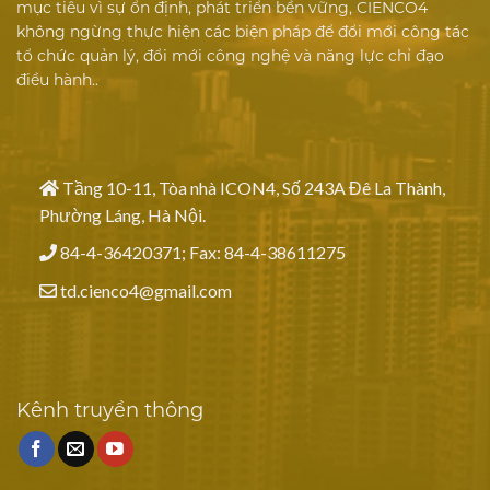
mục tiêu vì sự ổn định, phát triển bền vững, CIENCO4
không ngừng thực hiện các biện pháp để đổi mới công tác
tổ chức quản lý, đổi mới công nghệ và năng lực chỉ đạo
điều hành..
Tầng 10-11, Tòa nhà ICON4, Số 243A Đê La Thành,
Phường Láng, Hà Nội.
84-4-36420371; Fax: 84-4-38611275
td.cienco4@gmail.com
Kênh truyền thông