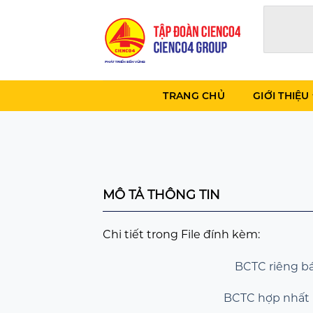
Skip
to
content
TRANG CHỦ
GIỚI THIỆU
MÔ TẢ THÔNG TIN
Chi tiết trong File đính kèm:
BCTC riêng bá
BCTC hợp nhất b