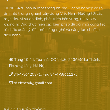
CIENCO4 tự hào là một trong những Doanh nghiệp có uy
tín nhất trong nghành xây dựng Việt Nam. Hướng tới các
mục tiêu vì sự ổn định, phát triển bền vững, CIENCO4
không ngừng thực hiện các biện pháp để đổi mới công tác
tổ chức quản lý, đổi mới công nghệ và năng lực chỉ đạo
điều hành..
Tầng 10-11, Tòa nhà ICON4, Số 243A Đê La Thành,
Phường Láng, Hà Nội.
84-4-36420371; Fax: 84-4-38611275
td.cienco4@gmail.com
Kênh truyền thông