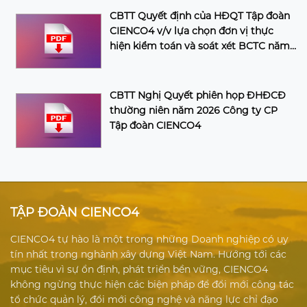
CBTT Quyết định của HĐQT Tập đoàn
CIENCO4 v/v lựa chọn đơn vị thực
hiện kiểm toán và soát xét BCTC năm
2026 của Tập đoàn
CBTT Nghị Quyết phiên họp ĐHĐCĐ
thường niên năm 2026 Công ty CP
Tập đoàn CIENCO4
TẬP ĐOÀN CIENCO4
CIENCO4 tự hào là một trong những Doanh nghiệp có uy
tín nhất trong nghành xây dựng Việt Nam. Hướng tới các
mục tiêu vì sự ổn định, phát triển bền vững, CIENCO4
không ngừng thực hiện các biện pháp để đổi mới công tác
tổ chức quản lý, đổi mới công nghệ và năng lực chỉ đạo