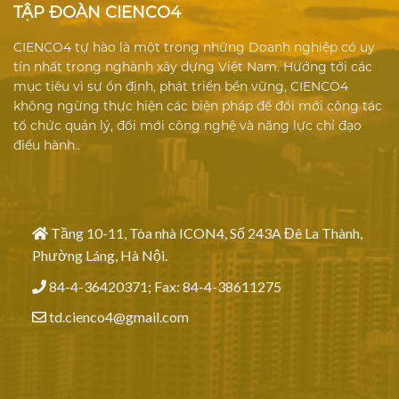
TẬP ĐOÀN CIENCO4
CIENCO4 tự hào là một trong những Doanh nghiệp có uy
tín nhất trong nghành xây dựng Việt Nam. Hướng tới các
mục tiêu vì sự ổn định, phát triển bền vững, CIENCO4
không ngừng thực hiện các biện pháp để đổi mới công tác
tổ chức quản lý, đổi mới công nghệ và năng lực chỉ đạo
điều hành..
Tầng 10-11, Tòa nhà ICON4, Số 243A Đê La Thành,
Phường Láng, Hà Nội.
84-4-36420371; Fax: 84-4-38611275
td.cienco4@gmail.com