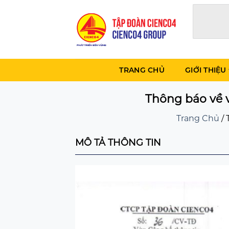
Skip
to
content
TRANG CHỦ
GIỚI THIỆU
Thông báo về 
Trang Chủ
/
MÔ TẢ THÔNG TIN