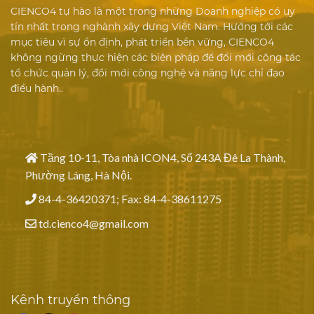
CIENCO4 tự hào là một trong những Doanh nghiệp có uy
tín nhất trong nghành xây dựng Việt Nam. Hướng tới các
mục tiêu vì sự ổn định, phát triển bền vững, CIENCO4
không ngừng thực hiện các biện pháp để đổi mới công tác
tổ chức quản lý, đổi mới công nghệ và năng lực chỉ đạo
điều hành..
Tầng 10-11, Tòa nhà ICON4, Số 243A Đê La Thành,
Phường Láng, Hà Nội.
84-4-36420371; Fax: 84-4-38611275
td.cienco4@gmail.com
Kênh truyền thông