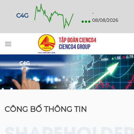
Skip
to
...
-
C4G
content
08/08/2026
CÔNG BỐ THÔNG TIN
SHAREHOLDER