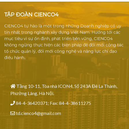
TẬP ĐOÀN CIENCO4
CIENCO4 tự hào là một trong những Doanh nghiệp có uy
tín nhất trong nghành xây dựng Việt Nam. Hướng tới các
mục tiêu vì sự ổn định, phát triển bền vững, CIENCO4
không ngừng thực hiện các biện pháp để đổi mới công tác
tổ chức quản lý, đổi mới công nghệ và năng lực chỉ đạo
điều hành..
Tầng 10-11, Tòa nhà ICON4, Số 243A Đê La Thành,
Phường Láng, Hà Nội.
84-4-36420371; Fax: 84-4-38611275
td.cienco4@gmail.com