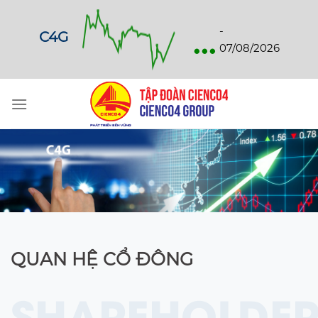
Skip
to
...
-
C4G
content
07/08/2026
QUAN HỆ CỔ ĐÔNG
SHAREHOLDER