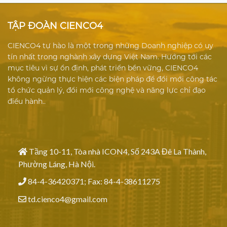
TẬP ĐOÀN CIENCO4
CIENCO4 tự hào là một trong những Doanh nghiệp có uy
tín nhất trong nghành xây dựng Việt Nam. Hướng tới các
mục tiêu vì sự ổn định, phát triển bền vững, CIENCO4
không ngừng thực hiện các biện pháp để đổi mới công tác
tổ chức quản lý, đổi mới công nghệ và năng lực chỉ đạo
điều hành..
Tầng 10-11, Tòa nhà ICON4, Số 243A Đê La Thành,
Phường Láng, Hà Nội.
84-4-36420371; Fax: 84-4-38611275
td.cienco4@gmail.com