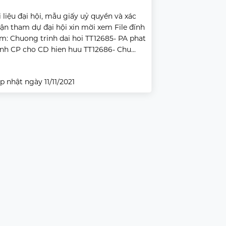
i liệu đại hội, mẫu giấy uỷ quyền và xác
ận tham dự đại hội xin mời xem File đính
m: Chuong trinh dai hoi TT12685- PA phat
nh CP cho CD hien huu TT12686- Chu...
p nhật ngày 11/11/2021