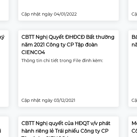
Cập nhật ngày 04/01/2022
Cậ
ký
CBTT Nghị Quyết ĐHĐCĐ Bất thường
Bá
năm 2021 Công ty CP Tập đoàn
nă
CIENCO4
Thông tin chi tiết trong File đính kèm:
Cập nhật ngày 03/12/2021
Cậ
CBTT Nghị quyết của HĐQT v/v phát
M
i
hành riêng lẻ Trái phiếu Công ty CP
C