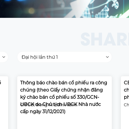
SHAR
ồ
Thông báo chào bán cổ phiếu ra công
C
chúng (theo Giấy chứng nhận đăng
ch
ký chào bán cổ phiếu số 330/GCN-
ph
UBCK do Chủ tịch UBCK Nhà nước
Chi tiết trong File đính kèm:
Ch
cấp ngày 31/12/2021)