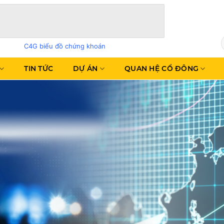
C4G biểu đồ chứng khoán
TIN TỨC
DỰ ÁN
QUAN HỆ CỔ ĐÔNG