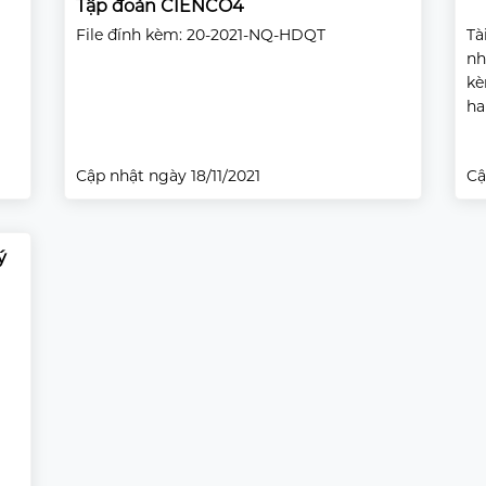
Tập đoàn CIENCO4
File đính kèm: 20-2021-NQ-HDQT
Tà
nh
kè
ha
Cập nhật ngày 18/11/2021
Cậ
ý