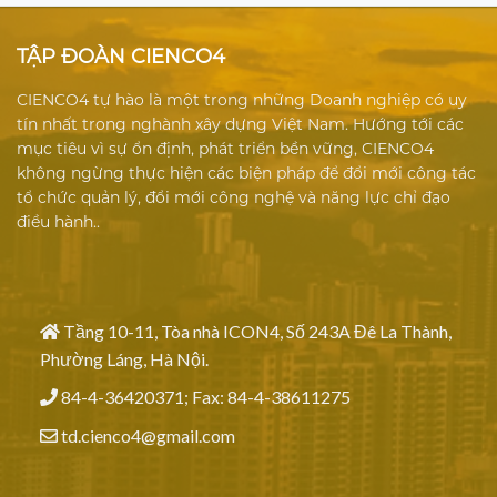
TẬP ĐOÀN CIENCO4
CIENCO4 tự hào là một trong những Doanh nghiệp có uy
tín nhất trong nghành xây dựng Việt Nam. Hướng tới các
mục tiêu vì sự ổn định, phát triển bền vững, CIENCO4
không ngừng thực hiện các biện pháp để đổi mới công tác
tổ chức quản lý, đổi mới công nghệ và năng lực chỉ đạo
điều hành..
Tầng 10-11, Tòa nhà ICON4, Số 243A Đê La Thành,
Phường Láng, Hà Nội.
84-4-36420371; Fax: 84-4-38611275
td.cienco4@gmail.com