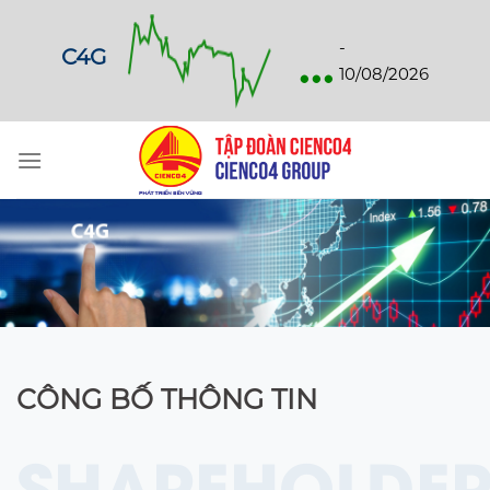
Skip
to
...
-
C4G
content
10/08/2026
CÔNG BỐ THÔNG TIN
SHAREHOLDER