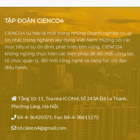
TẬP ĐOÀN CIENCO4
CIENCO4 tự hào là một trong những Doanh nghiệp có uy
tín nhất trong nghành xây dựng Việt Nam. Hướng tới các
mục tiêu vì sự ổn định, phát triển bền vững, CIENCO4
không ngừng thực hiện các biện pháp để đổi mới công tác
tổ chức quản lý, đổi mới công nghệ và năng lực chỉ đạo
điều hành..
Tầng 10-11, Tòa nhà ICON4, Số 243A Đê La Thành,
Phường Láng, Hà Nội.
84-4-36420371; Fax: 84-4-38611275
td.cienco4@gmail.com